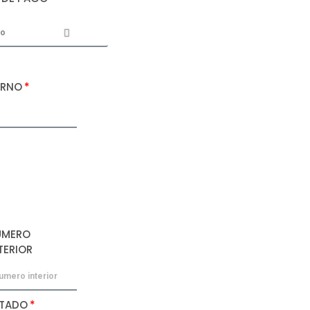
ERNO
UMERO
TERIOR
STADO