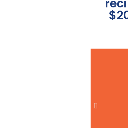
rec
$2