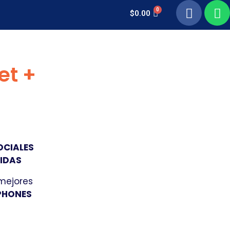
$
0.00
et +
OCIALES
UIDAS
 mejores
PHONES