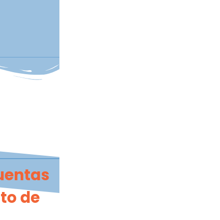
cuentas
to de