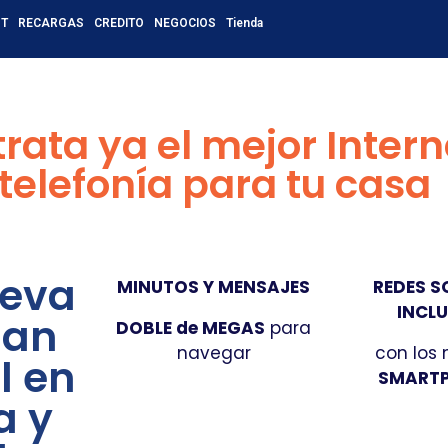
OT
RECARGAS
CREDITO
NEGOCIOS
Tienda
rata ya el mejor Intern
telefonía para tu casa
eva
MINUTOS Y MENSAJES
REDES S
INCL
lan
DOBLE de MEGAS
para
navegar
con los
l en
SMART
a y