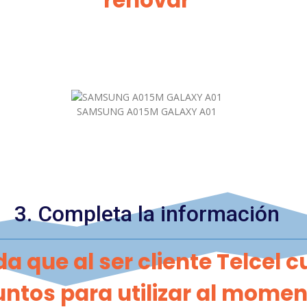
renovar
SAMSUNG A015M GALAXY A01
3. Completa la información
a que al ser cliente Telcel 
ntos para utilizar al momen